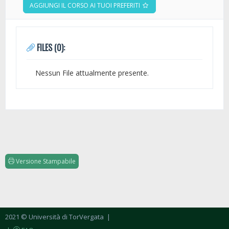
AGGIUNGI IL CORSO AI TUOI PREFERITI
FILES (0):
Nessun File attualmente presente.
Versione Stampabile
2021 © Università di TorVergata
|