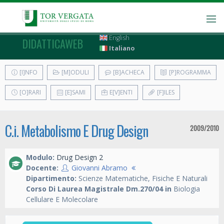
English
DIDATTICAWEB
Italiano
[I]NFO
[M]ODULI
[B]ACHECA
[P]ROGRAMMA
[O]RARI
[E]SAMI
E[V]ENTI
[F]ILES
C.i. Metabolismo E Drug Design
2009/2010
Modulo:
Drug Design 2
Docente:
Giovanni Abramo
Dipartimento:
Scienze Matematiche, Fisiche E Naturali
Corso Di Laurea Magistrale Dm.270/04 in
Biologia
Cellulare E Molecolare