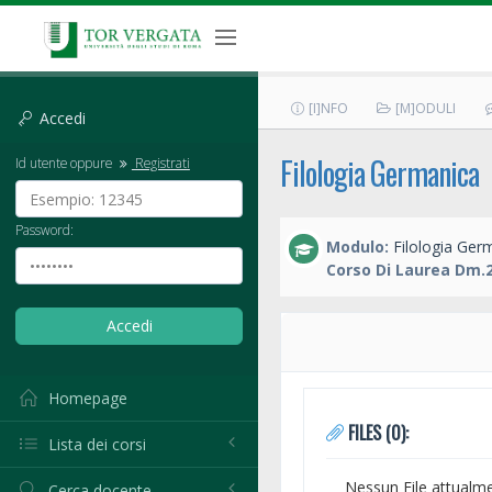
[I]NFO
[M]ODULI
Accedi
Filologia Germanica
Id utente oppure
Registrati
Password:
Modulo:
Filologia Ger
Corso Di Laurea Dm.2
Homepage
FILES (0):
Lista dei corsi
Nessun File attualm
Cerca docente