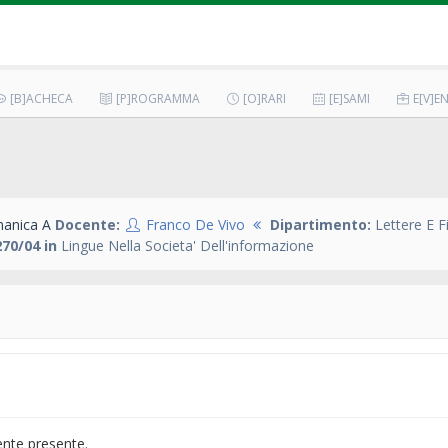
[B]ACHECA
[P]ROGRAMMA
[O]RARI
[E]SAMI
E[V]EN
manica A
Docente:
Franco De Vivo
Dipartimento:
Lettere E F
70/04 in
Lingue Nella Societa' Dell'informazione
ente presente.