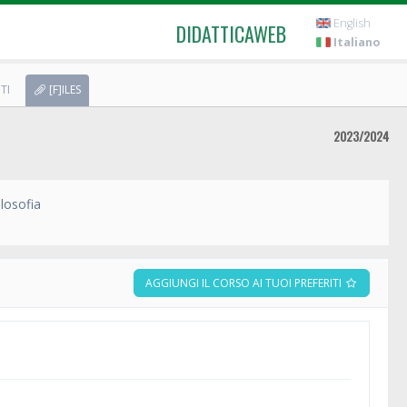
English
DIDATTICAWEB
Italiano
TI
[F]ILES
2023/2024
ilosofia
AGGIUNGI IL CORSO AI TUOI PREFERITI