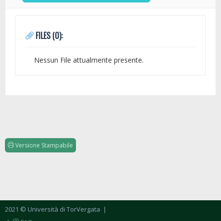
FILES (0):
Nessun File attualmente presente.
Versione Stampabile
2021 © Università di TorVergata
|