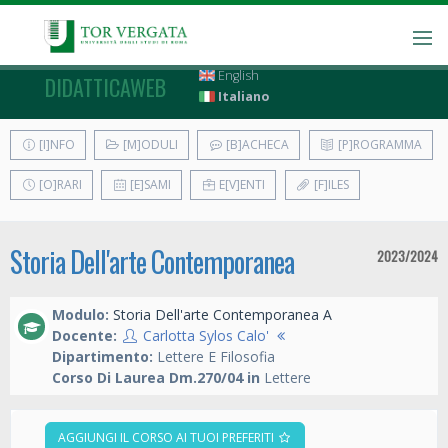
English
DIDATTICAWEB
Italiano
[I]NFO
[M]ODULI
[B]ACHECA
[P]ROGRAMMA
[O]RARI
[E]SAMI
E[V]ENTI
[F]ILES
Storia Dell'arte Contemporanea
2023/2024
Modulo:
Storia Dell'arte Contemporanea A
Docente:
Carlotta Sylos Calo'
Dipartimento:
Lettere E Filosofia
Corso Di Laurea Dm.270/04 in
Lettere
AGGIUNGI IL CORSO AI TUOI PREFERITI