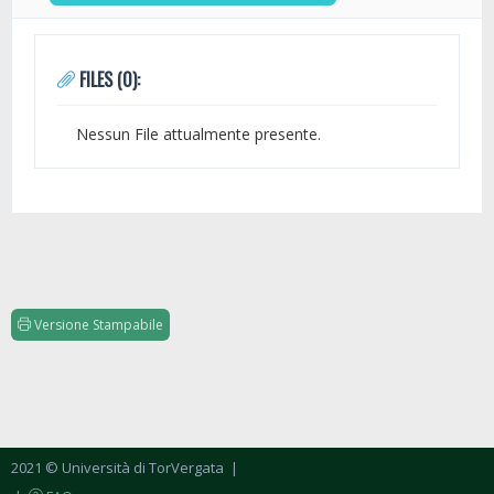
FILES (0):
Nessun File attualmente presente.
Versione Stampabile
2021 © Università di TorVergata
|