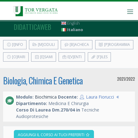
English
DIDATTICAWEB
Italiano
[I]NFO
[M]ODULI
[B]ACHECA
[P]ROGRAMMA
[O]RARI
[E]SAMI
E[V]ENTI
[F]ILES
Biologia, Chimica E Genetica
2021/2022
Modulo:
Biochimica
Docente:
Laura Fiorucci
Dipartimento:
Medicina E Chirurgia
Corso Di Laurea Dm.270/04 in
Tecniche
Audioprotesiche
AGGIUNGI IL CORSO AI TUOI PREFERITI