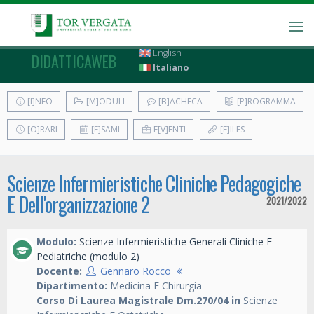
English
DIDATTICAWEB
Italiano
[I]NFO
[M]ODULI
[B]ACHECA
[P]ROGRAMMA
[O]RARI
[E]SAMI
E[V]ENTI
[F]ILES
Scienze Infermieristiche Cliniche Pedagogiche
E Dell'organizzazione 2
2021/2022
Modulo:
Scienze Infermieristiche Generali Cliniche E
Pediatriche (modulo 2)
Docente:
Gennaro Rocco
Dipartimento:
Medicina E Chirurgia
Corso Di Laurea Magistrale Dm.270/04 in
Scienze