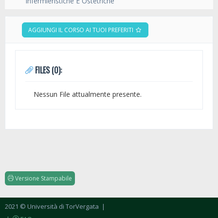
Infermieristiche E Ostetriche
AGGIUNGI IL CORSO AI TUOI PREFERITI
FILES (0):
Nessun File attualmente presente.
Versione Stampabile
2021 © Università di TorVergata
|