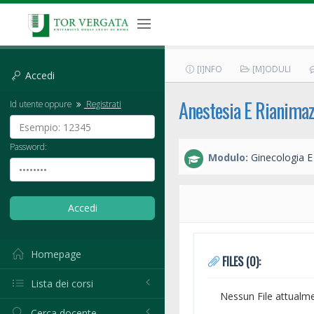
[I]NFO
[M]ODULI
Accedi
Anestesia E Rianimazi
Id utente oppure
Registrati
Password:
Modulo:
Ginecologia E 
Homepage
FILES (0):
Lista dei corsi
Nessun File attualm
Cerca docente