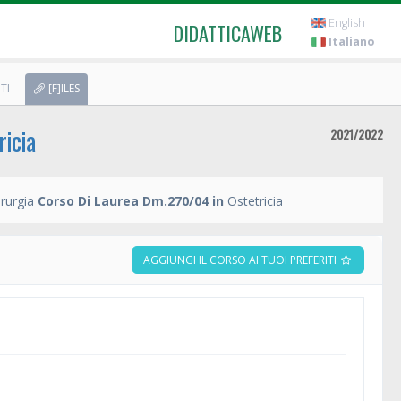
English
DIDATTICAWEB
Italiano
TI
[F]ILES
ricia
2021/2022
rurgia
Corso Di Laurea Dm.270/04 in
Ostetricia
AGGIUNGI IL CORSO AI TUOI PREFERITI