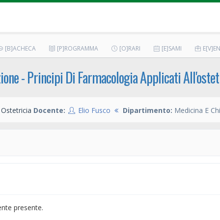
[B]ACHECA
[P]ROGRAMMA
[O]RARI
[E]SAMI
E[V]EN
one - Principi Di Farmacologia Applicati All'ostet
Ostetricia
Docente:
Elio Fusco
Dipartimento:
Medicina E Chi
ente presente.