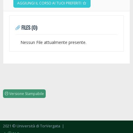
AGGIUNGI IL CORSO AI TUOI PREFERITI
FILES (0):
Nessun File attualmente presente.
Versione Stampabile
2021 © Università di TorVergata
|