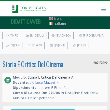
English
DIDATTICAWEB
Italiano
[I]NFO
[M]ODULI
[B]ACHECA
[P]ROGRAMMA
[O]RARI
[E]SAMI
E[V]ENTI
[F]ILES
Storia E Critica Del Cinema
2021/2022
Modulo:
Storia E Critica Del Cinema A
Docente:
Luca Mazzei
Dipartimento:
Lettere E Filosofia
Corso Di Laurea Dm.270/04 in
Discipline E Arti Della
Musica E Dello Spettacolo