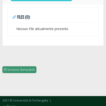
FILES (0):
Nessun File attualmente presente.
Versione Stampabile
2021 © Università di TorVergata
|