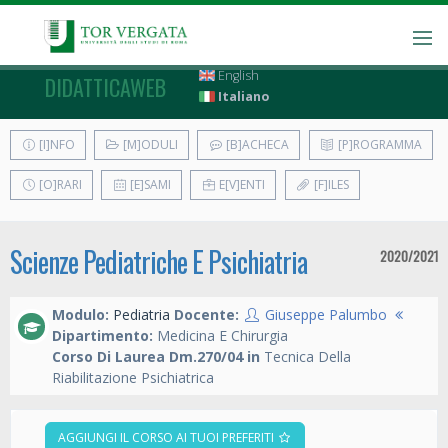
English
DIDATTICAWEB
Italiano
[I]NFO
[M]ODULI
[B]ACHECA
[P]ROGRAMMA
[O]RARI
[E]SAMI
E[V]ENTI
[F]ILES
Scienze Pediatriche E Psichiatria
2020/2021
Modulo:
Pediatria
Docente:
Giuseppe Palumbo
Dipartimento:
Medicina E Chirurgia
Corso Di Laurea Dm.270/04 in
Tecnica Della
Riabilitazione Psichiatrica
AGGIUNGI IL CORSO AI TUOI PREFERITI