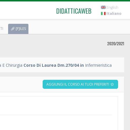
English
DIDATTICAWEB
Italiano
TI
[F]ILES
2020/2021
 E Chirurgia
Corso Di Laurea Dm.270/04 in
Infermieristica
AGGIUNGI IL CORSO AI TUOI PREFERITI