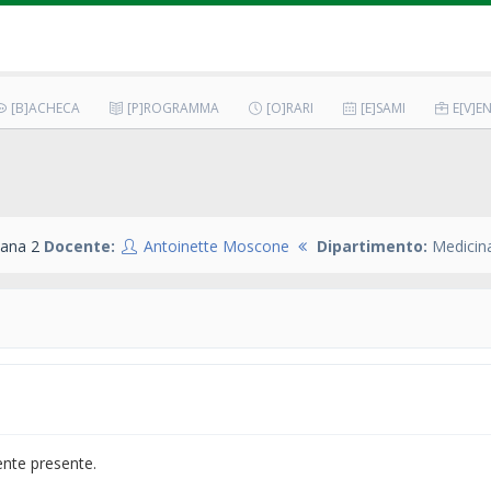
[B]ACHECA
[P]ROGRAMMA
[O]RARI
[E]SAMI
E[V]EN
ana 2
Docente:
Antoinette Moscone
Dipartimento:
Medicina
ente presente.