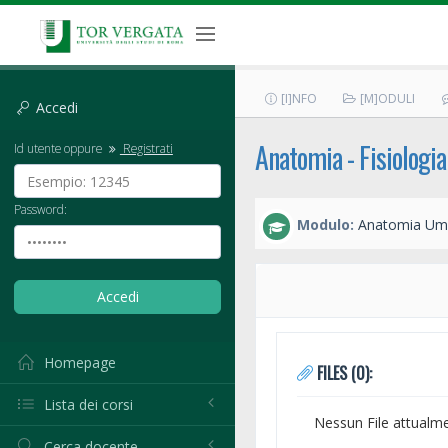
[I]NFO
[M]ODULI
Accedi
Anatomia - Fisiologia
Id utente oppure
Registrati
Password:
Modulo:
Anatomia Um
Homepage
FILES (0):
Lista dei corsi
Nessun File attualm
Cerca docente