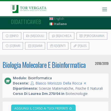
English
DIDATTICAWEB
Italiano
[I]NFO
[M]ODULI
[B]ACHECA
[P]ROGRAMMA
[O]RARI
[E]SAMI
E[V]ENTI
[F]ILES
Biologia Molecolare E Bioinformatica
2018/2019
Modulo:
Bioinformatica
Docente:
Blasco Morozzo Della Rocca
Dipartimento:
Scienze Matematiche, Fisiche E Naturali
Corso Di Laurea Dm.270/04 in
Biotecnologie
AGGIUNGI IL CORSO AI TUOI PREFERITI