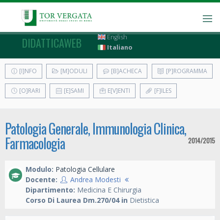
English
DIDATTICAWEB
Italiano
[I]NFO
[M]ODULI
[B]ACHECA
[P]ROGRAMMA
[O]RARI
[E]SAMI
E[V]ENTI
[F]ILES
Patologia Generale, Immunologia Clinica,
Farmacologia
2014/2015
Modulo:
Patologia Cellulare
Docente:
Andrea Modesti
Dipartimento:
Medicina E Chirurgia
Corso Di Laurea Dm.270/04 in
Dietistica