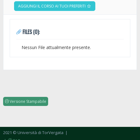
AGGIUNGI IL CORSO AI TUOI PREFERITI
FILES (0):
Nessun File attualmente presente.
Versione Stampabile
2021 © Università di TorVergata
|