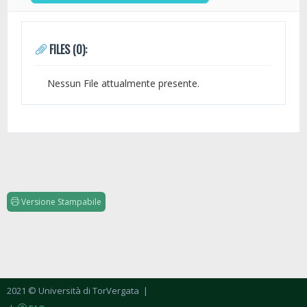
FILES (0):
Nessun File attualmente presente.
Versione Stampabile
2021 © Università di TorVergata
|