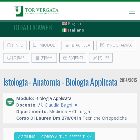
English
DIDATTICAWEB
Italiano
[I]NFO
[M]ODULI
[B]ACHECA
[P]ROGRAMMA
[O]RARI
[E]SAMI
E[V]ENTI
[F]ILES
Istologia - Anatomia - Biologia Applicata
2014/2015
Modulo:
Biologia Applicata
Docente:
Claudia Bagni
Dipartimento:
Medicina E Chirurgia
Corso Di Laurea Dm.270/04 in
Tecniche Ortopediche
AGGIUNGI IL CORSO AI TUOI PREFERITI