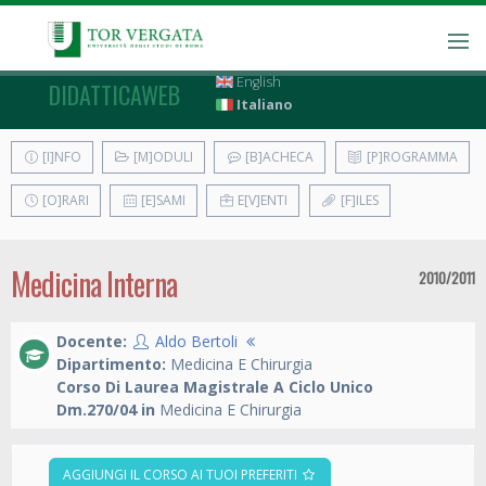
English
DIDATTICAWEB
Italiano
[I]NFO
[M]ODULI
[B]ACHECA
[P]ROGRAMMA
[O]RARI
[E]SAMI
E[V]ENTI
[F]ILES
Medicina Interna
2010/2011
Docente:
Aldo Bertoli
Dipartimento:
Medicina E Chirurgia
Corso Di Laurea Magistrale A Ciclo Unico
Dm.270/04 in
Medicina E Chirurgia
AGGIUNGI IL CORSO AI TUOI PREFERITI