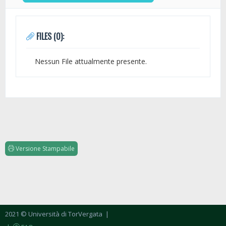
FILES (0):
Nessun File attualmente presente.
Versione Stampabile
2021 © Università di TorVergata
|