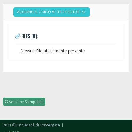
AGGIUNGI IL CORSO AI TUOI PREFERITI
FILES (0):
Nessun File attualmente presente.
Versione Stampabile
2021 © Università di TorVergata
|