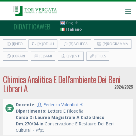
English
DIDATTICAWEB
Italiano
[I]NFO
[M]ODULI
[B]ACHECA
[P]ROGRAMMA
[O]RARI
[E]SAMI
E[V]ENTI
[F]ILES
Chimica Analitica E Dell'ambiente Dei Beni
Librari A
2024/2025
Docente:
Federica Valentini
Dipartimento:
Lettere E Filosofia
Corso Di Laurea Magistrale A Ciclo Unico
Dm.270/04 in
Conservazione E Restauro Dei Beni
Culturali - Pfp5