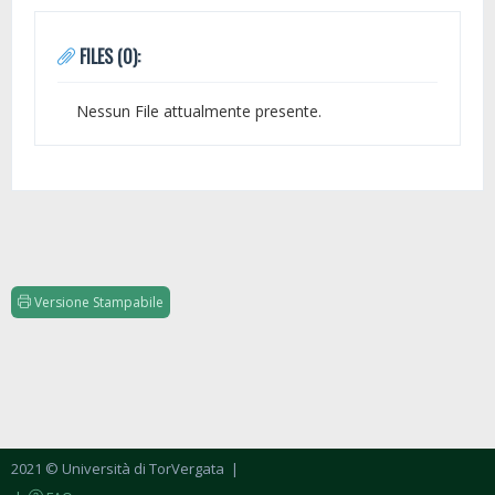
FILES (0):
Nessun File attualmente presente.
Versione Stampabile
2021 © Università di TorVergata
|