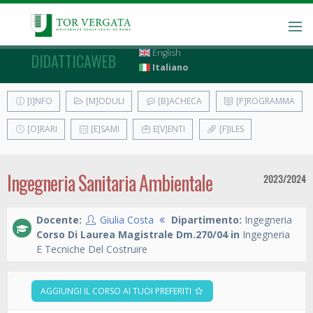
English
DIDATTICAWEB
Italiano
[I]NFO
[M]ODULI
[B]ACHECA
[P]ROGRAMMA
[O]RARI
[E]SAMI
E[V]ENTI
[F]ILES
Ingegneria Sanitaria Ambientale
2023/2024
Docente:
Giulia Costa
Dipartimento:
Ingegneria
Corso Di Laurea Magistrale Dm.270/04 in
Ingegneria
E Tecniche Del Costruire
AGGIUNGI IL CORSO AI TUOI PREFERITI