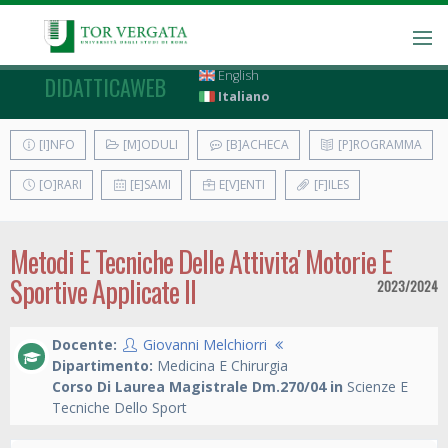
English
DIDATTICAWEB
Italiano
[I]NFO
[M]ODULI
[B]ACHECA
[P]ROGRAMMA
[O]RARI
[E]SAMI
E[V]ENTI
[F]ILES
Metodi E Tecniche Delle Attivita' Motorie E
Sportive Applicate II
2023/2024
Docente:
Giovanni Melchiorri
Dipartimento:
Medicina E Chirurgia
Corso Di Laurea Magistrale Dm.270/04 in
Scienze E
Tecniche Dello Sport