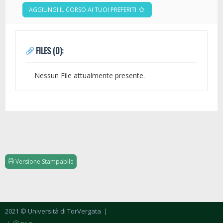
AGGIUNGI IL CORSO AI TUOI PREFERITI
FILES (0):
Nessun File attualmente presente.
Versione Stampabile
2021 © Università di TorVergata
|