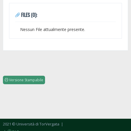
FILES (0):
Nessun File attualmente presente.
Versione Stampabile
2021 © Università di TorVergata
|