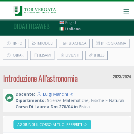
English
DIDATTICAWEB
Italiano
[I]NFO
[M]ODULI
[B]ACHECA
[P]ROGRAMMA
[O]RARI
[E]SAMI
E[V]ENTI
[F]ILES
Introduzione All'astronomia
2023/2024
Docente:
Luigi Mancini
Dipartimento:
Scienze Matematiche, Fisiche E Naturali
Corso Di Laurea Dm.270/04 in
Fisica
AGGIUNGI IL CORSO AI TUOI PREFERITI