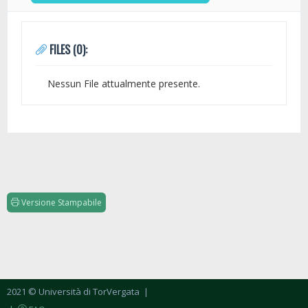
FILES (0):
Nessun File attualmente presente.
Versione Stampabile
2021 © Università di TorVergata
|