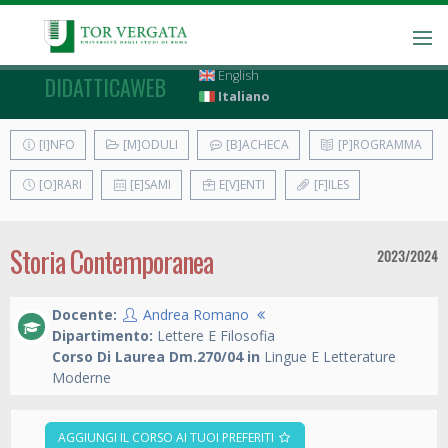
English
DIDATTICAWEB
Italiano
[I]NFO
[M]ODULI
[B]ACHECA
[P]ROGRAMMA
[O]RARI
[E]SAMI
E[V]ENTI
[F]ILES
Storia Contemporanea
2023/2024
Docente:
Andrea Romano
Dipartimento:
Lettere E Filosofia
Corso Di Laurea Dm.270/04 in
Lingue E Letterature
Moderne
AGGIUNGI IL CORSO AI TUOI PREFERITI