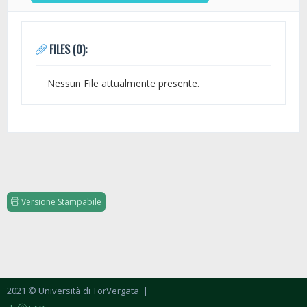
FILES (0):
Nessun File attualmente presente.
Versione Stampabile
2021 © Università di TorVergata
|