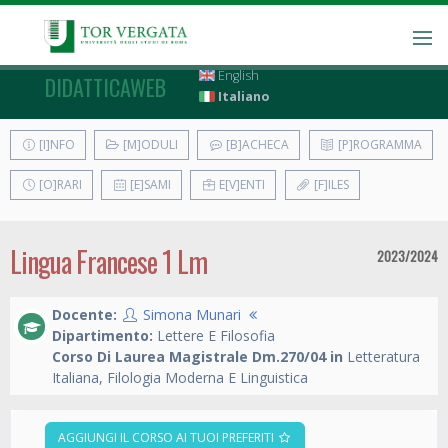
English
DIDATTICAWEB
Italiano
[I]NFO
[M]ODULI
[B]ACHECA
[P]ROGRAMMA
[O]RARI
[E]SAMI
E[V]ENTI
[F]ILES
Lingua Francese 1 Lm
2023/2024
Docente:
Simona Munari
Dipartimento:
Lettere E Filosofia
Corso Di Laurea Magistrale Dm.270/04 in
Letteratura
Italiana, Filologia Moderna E Linguistica
AGGIUNGI IL CORSO AI TUOI PREFERITI