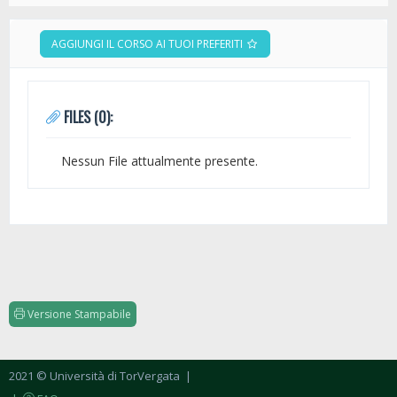
AGGIUNGI IL CORSO AI TUOI PREFERITI
FILES (0):
Nessun File attualmente presente.
Versione Stampabile
2021 © Università di TorVergata
|