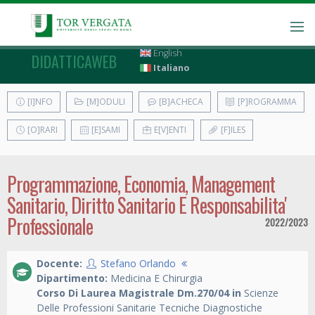
English
DIDATTICAWEB
Italiano
[I]NFO
[M]ODULI
[B]ACHECA
[P]ROGRAMMA
[O]RARI
[E]SAMI
E[V]ENTI
[F]ILES
Programmazione, Economia, Management
Sanitario, Diritto Sanitario E Responsabilita'
Professionale
2022/2023
Docente:
Stefano Orlando
Dipartimento:
Medicina E Chirurgia
Corso Di Laurea Magistrale Dm.270/04 in
Scienze
Delle Professioni Sanitarie Tecniche Diagnostiche