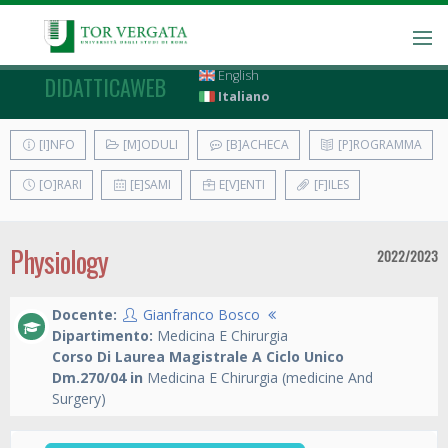
English
DIDATTICAWEB
Italiano
[I]NFO
[M]ODULI
[B]ACHECA
[P]ROGRAMMA
[O]RARI
[E]SAMI
E[V]ENTI
[F]ILES
Physiology
2022/2023
Docente:
Gianfranco Bosco
Dipartimento:
Medicina E Chirurgia
Corso Di Laurea Magistrale A Ciclo Unico
Dm.270/04 in
Medicina E Chirurgia (medicine And
Surgery)