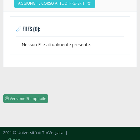
AGGIUNGI IL CORSO AI TUOI PREFERITI
FILES (0):
Nessun File attualmente presente.
Versione Stampabile
2021 © Università di TorVergata
|