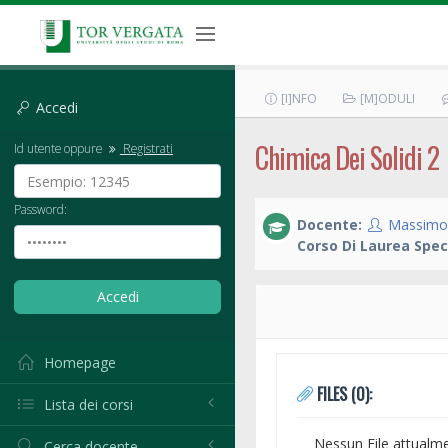
[I]NFO
[M]ODULI
Accedi
Chimica Dei Solidi 2
Id utente oppure
Registrati
Password:
Docente:
Massimo 
Corso Di Laurea Spec
Homepage
FILES (0):
Lista dei corsi
Nessun File attualm
Cerca docente