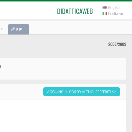
English
DIDATTICAWEB
Italiano
TI
[F]ILES
2008/2009
i
AGGIUNGI IL CORSO AI TUOI PREFERITI