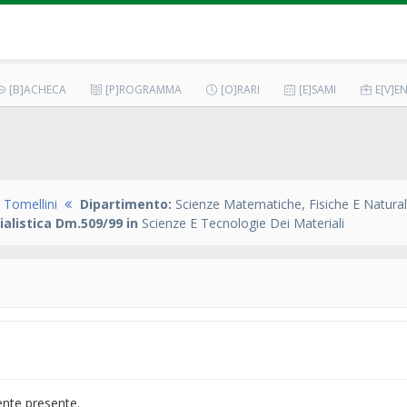
[B]ACHECA
[P]ROGRAMMA
[O]RARI
[E]SAMI
E[V]EN
Tomellini
Dipartimento:
Scienze Matematiche, Fisiche E Natural
ialistica Dm.509/99 in
Scienze E Tecnologie Dei Materiali
ente presente.