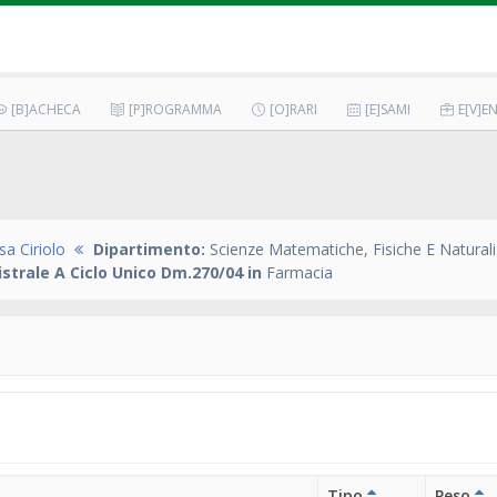
[B]ACHECA
[P]ROGRAMMA
[O]RARI
[E]SAMI
E[V]EN
a Ciriolo
Dipartimento:
Scienze Matematiche, Fisiche E Naturali
strale A Ciclo Unico Dm.270/04 in
Farmacia
Tipo
Peso