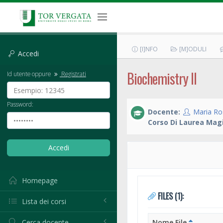
[I]NFO
[M]ODULI
Accedi
Biochemistry II
Id utente oppure
Registrati
Password:
Docente:
Maria Ros
Corso Di Laurea Magi
Homepage
FILES (1):
Lista dei corsi
Cerca docente
Nome File