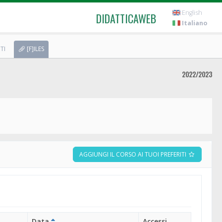
English
DIDATTICAWEB
Italiano
TI
[F]ILES
2022/2023
AGGIUNGI IL CORSO AI TUOI PREFERITI
Data
Accessi