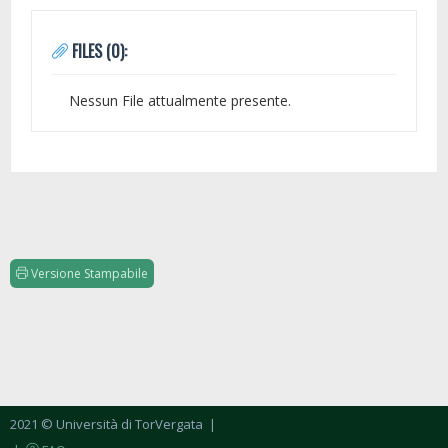
FILES (0):
Nessun File attualmente presente.
Versione Stampabile
2021 © Università di TorVergata
|