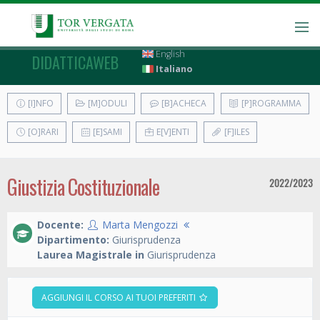
English
DIDATTICAWEB
Italiano
[I]NFO
[M]ODULI
[B]ACHECA
[P]ROGRAMMA
[O]RARI
[E]SAMI
E[V]ENTI
[F]ILES
Giustizia Costituzionale
2022/2023
Docente:
Marta Mengozzi
Dipartimento:
Giurisprudenza
Laurea Magistrale in
Giurisprudenza
AGGIUNGI IL CORSO AI TUOI PREFERITI