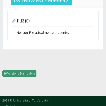
AGGIUNGI IL CORSO AI TUOI PREFERITI
FILES (0):
Nessun File attualmente presente.
Versione Stampabile
2021 © Università di TorVergata
|