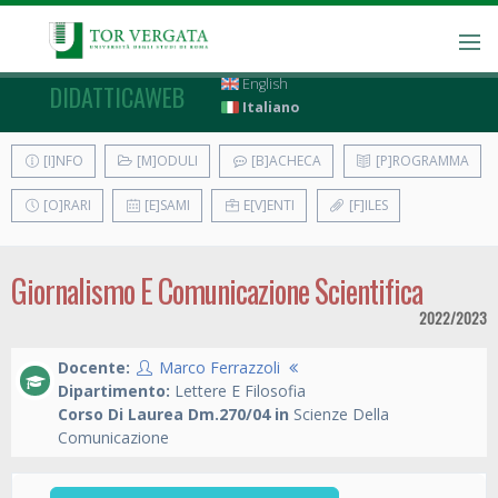
English
DIDATTICAWEB
Italiano
[I]NFO
[M]ODULI
[B]ACHECA
[P]ROGRAMMA
[O]RARI
[E]SAMI
E[V]ENTI
[F]ILES
Giornalismo E Comunicazione Scientifica
2022/2023
Docente:
Marco Ferrazzoli
Dipartimento:
Lettere E Filosofia
Corso Di Laurea Dm.270/04 in
Scienze Della
Comunicazione