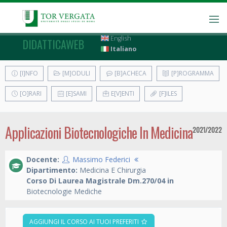
English
DIDATTICAWEB
Italiano
[I]NFO
[M]ODULI
[B]ACHECA
[P]ROGRAMMA
[O]RARI
[E]SAMI
E[V]ENTI
[F]ILES
Applicazioni Biotecnologiche In Medicina
2021/2022
Docente:
Massimo Federici
Dipartimento:
Medicina E Chirurgia
Corso Di Laurea Magistrale Dm.270/04 in
Biotecnologie Mediche
AGGIUNGI IL CORSO AI TUOI PREFERITI