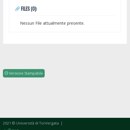
FILES (0):
Nessun File attualmente presente.
Versione Stampabile
2021 © Università di TorVergata
|