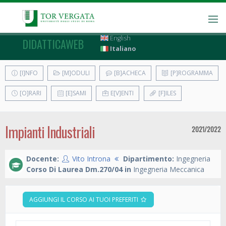
English
DIDATTICAWEB
Italiano
[I]NFO
[M]ODULI
[B]ACHECA
[P]ROGRAMMA
[O]RARI
[E]SAMI
E[V]ENTI
[F]ILES
Impianti Industriali
2021/2022
Docente:
Vito Introna
Dipartimento:
Ingegneria
Corso Di Laurea Dm.270/04 in
Ingegneria Meccanica
AGGIUNGI IL CORSO AI TUOI PREFERITI