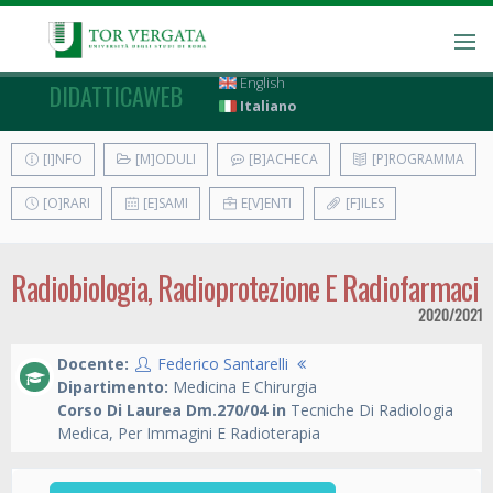
English
DIDATTICAWEB
Italiano
[I]NFO
[M]ODULI
[B]ACHECA
[P]ROGRAMMA
[O]RARI
[E]SAMI
E[V]ENTI
[F]ILES
Radiobiologia, Radioprotezione E Radiofarmaci
2020/2021
Docente:
Federico Santarelli
Dipartimento:
Medicina E Chirurgia
Corso Di Laurea Dm.270/04 in
Tecniche Di Radiologia
Medica, Per Immagini E Radioterapia