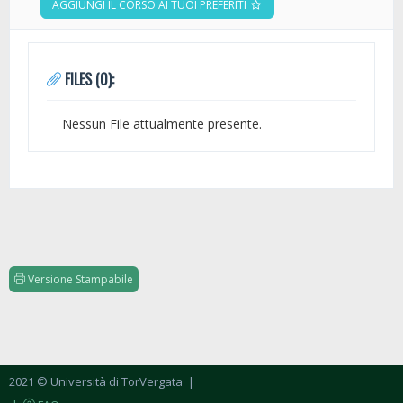
AGGIUNGI IL CORSO AI TUOI PREFERITI
FILES (0):
Nessun File attualmente presente.
Versione Stampabile
2021 © Università di TorVergata
|