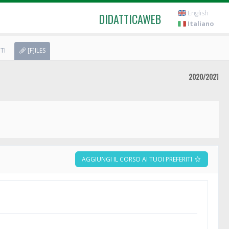
English
DIDATTICAWEB
Italiano
TI
[F]ILES
2020/2021
AGGIUNGI IL CORSO AI TUOI PREFERITI