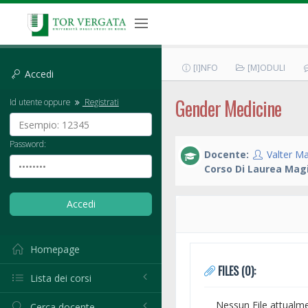
[I]NFO
[M]ODULI
Accedi
Gender Medicine
Id utente oppure
Registrati
Password:
Docente:
Valter Ma
Corso Di Laurea Magi
Homepage
FILES (0):
Lista dei corsi
Nessun File attualm
Cerca docente