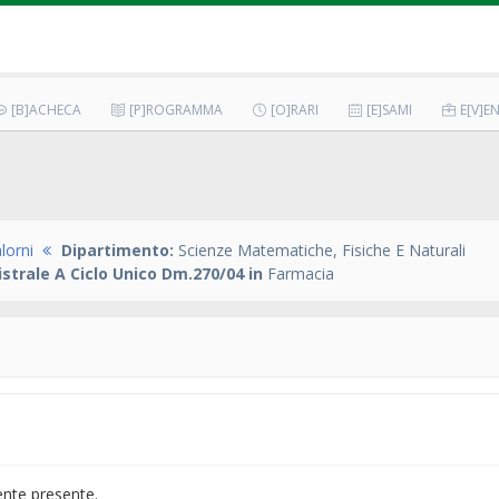
[B]ACHECA
[P]ROGRAMMA
[O]RARI
[E]SAMI
E[V]EN
lorni
Dipartimento:
Scienze Matematiche, Fisiche E Naturali
strale A Ciclo Unico Dm.270/04 in
Farmacia
ente presente.