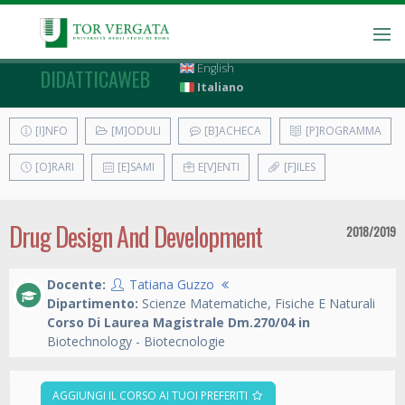
English
DIDATTICAWEB
Italiano
[I]NFO
[M]ODULI
[B]ACHECA
[P]ROGRAMMA
[O]RARI
[E]SAMI
E[V]ENTI
[F]ILES
Drug Design And Development
2018/2019
Docente:
Tatiana Guzzo
Dipartimento:
Scienze Matematiche, Fisiche E Naturali
Corso Di Laurea Magistrale Dm.270/04 in
Biotechnology - Biotecnologie
AGGIUNGI IL CORSO AI TUOI PREFERITI