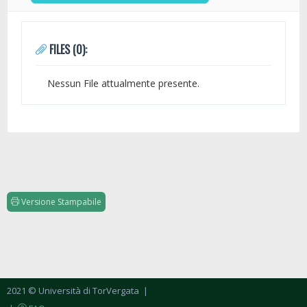
FILES (0):
Nessun File attualmente presente.
Versione Stampabile
2021 © Università di TorVergata
|