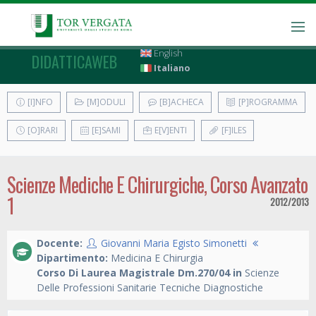
English
DIDATTICAWEB
Italiano
[I]NFO
[M]ODULI
[B]ACHECA
[P]ROGRAMMA
[O]RARI
[E]SAMI
E[V]ENTI
[F]ILES
Scienze Mediche E Chirurgiche, Corso Avanzato
1
2012/2013
Docente:
Giovanni Maria Egisto Simonetti
Dipartimento:
Medicina E Chirurgia
Corso Di Laurea Magistrale Dm.270/04 in
Scienze
Delle Professioni Sanitarie Tecniche Diagnostiche