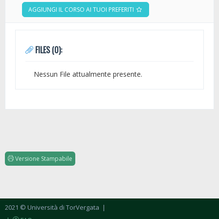
AGGIUNGI IL CORSO AI TUOI PREFERITI
FILES (0):
Nessun File attualmente presente.
Versione Stampabile
2021 © Università di TorVergata
|