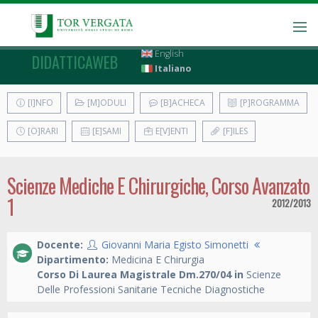
English
DIDATTICAWEB
Italiano
[I]NFO
[M]ODULI
[B]ACHECA
[P]ROGRAMMA
[O]RARI
[E]SAMI
E[V]ENTI
[F]ILES
Scienze Mediche E Chirurgiche, Corso Avanzato
1
2012/2013
Docente:
Giovanni Maria Egisto Simonetti
Dipartimento:
Medicina E Chirurgia
Corso Di Laurea Magistrale Dm.270/04 in
Scienze
Delle Professioni Sanitarie Tecniche Diagnostiche