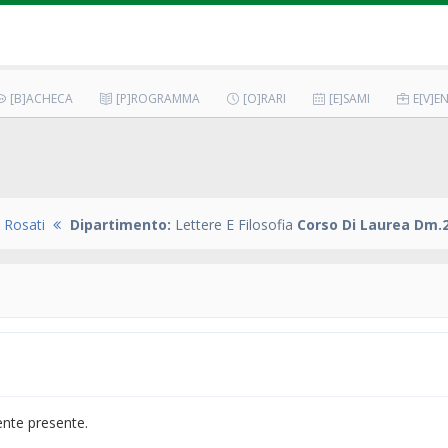
[B]ACHECA
[P]ROGRAMMA
[O]RARI
[E]SAMI
E[V]EN
Rosati
Dipartimento:
Lettere E Filosofia
Corso Di Laurea Dm.2
ente presente.