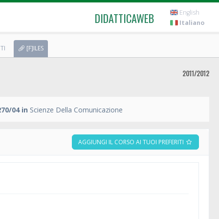
English
DIDATTICAWEB
Italiano
TI
[F]ILES
2011/2012
70/04 in
Scienze Della Comunicazione
AGGIUNGI IL CORSO AI TUOI PREFERITI