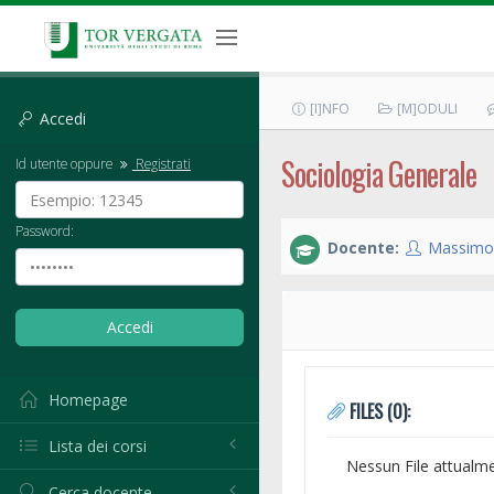
[I]NFO
[M]ODULI
Accedi
Sociologia Generale
Id utente oppure
Registrati
Password:
Docente:
Massimo 
Homepage
FILES (0):
Lista dei corsi
Nessun File attualm
Cerca docente