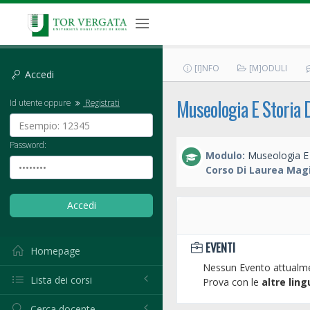
[I]NFO
[M]ODULI
Accedi
Museologia E Storia 
Id utente oppure
Registrati
Password:
Modulo:
Museologia E 
Corso Di Laurea Magi
EVENTI
Homepage
Nessun Evento attualme
Lista dei corsi
Prova con le
altre ling
Cerca docente