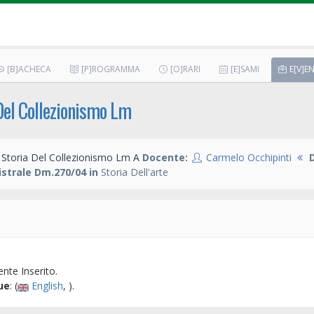
[B]ACHECA
[P]ROGRAMMA
[O]RARI
[E]SAMI
E[V]EN
Del Collezionismo Lm
Storia Del Collezionismo Lm A
Docente:
Carmelo Occhipinti
strale Dm.270/04 in
Storia Dell'arte
nte Inserito.
ue
: (
English
, ).