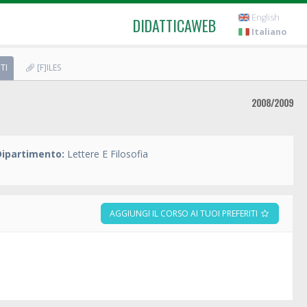
English
DIDATTICAWEB
Italiano
TI
[F]ILES
2008/2009
Dipartimento:
Lettere E Filosofia
AGGIUNGI IL CORSO AI TUOI PREFERITI