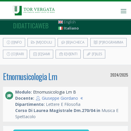
English
DIDATTICAWEB
Italiano
[I]NFO
[M]ODULI
[B]ACHECA
[P]ROGRAMMA
[O]RARI
[E]SAMI
E[V]ENTI
[F]ILES
Etnomusicologia Lm
2024/2025
Modulo:
Etnomusicologia Lm B
Docente:
Giuseppe Giordano
Dipartimento:
Lettere E Filosofia
Corso Di Laurea Magistrale Dm.270/04 in
Musica E
Spettacolo