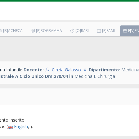
[B]ACHECA
[P]ROGRAMMA
[O]RARI
[E]SAMI
E[V]EN
ia Infantile
Docente:
Cinzia Galasso
Dipartimento:
Medicina
strale A Ciclo Unico Dm.270/04 in
Medicina E Chirurgia
nte Inserito.
ue
: (
English
, ).