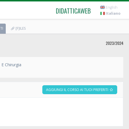
English
DIDATTICAWEB
Italiano
TI
[F]ILES
2023/2024
 E Chirurgia
AGGIUNGI IL CORSO AI TUOI PREFERITI