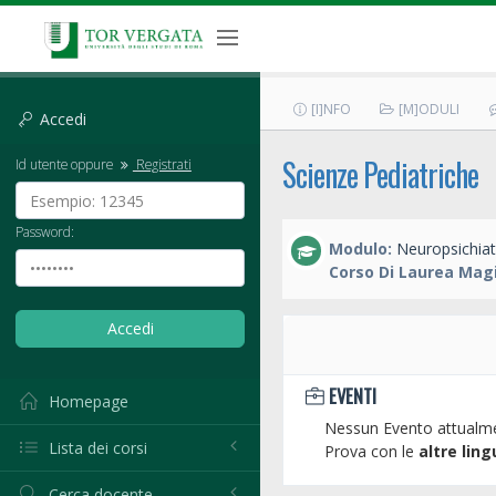
[I]NFO
[M]ODULI
Accedi
Scienze Pediatriche
Id utente oppure
Registrati
Password:
Modulo:
Neuropsichiatr
Corso Di Laurea Magi
EVENTI
Homepage
Nessun Evento attualme
Lista dei corsi
Prova con le
altre ling
Cerca docente