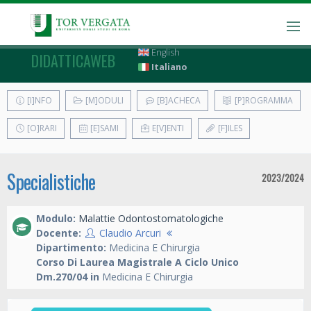
English
DIDATTICAWEB
Italiano
[I]NFO
[M]ODULI
[B]ACHECA
[P]ROGRAMMA
[O]RARI
[E]SAMI
E[V]ENTI
[F]ILES
Specialistiche
2023/2024
Modulo:
Malattie Odontostomatologiche
Docente:
Claudio Arcuri
Dipartimento:
Medicina E Chirurgia
Corso Di Laurea Magistrale A Ciclo Unico
Dm.270/04 in
Medicina E Chirurgia