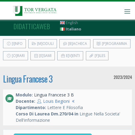
English
DIDATTICAWEB
Italiano
[I]NFO
[M]ODULI
[B]ACHECA
[P]ROGRAMMA
[O]RARI
[E]SAMI
E[V]ENTI
[F]ILES
Lingua Francese 3
2023/2024
Modulo:
Lingua Francese 3 B
Docente:
Louis Begioni
Dipartimento:
Lettere E Filosofia
Corso Di Laurea Dm.270/04 in
Lingue Nella Societa'
Dell'informazione