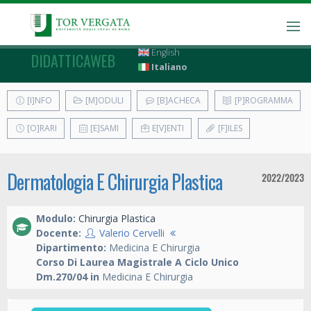
English
DIDATTICAWEB
Italiano
[I]NFO
[M]ODULI
[B]ACHECA
[P]ROGRAMMA
[O]RARI
[E]SAMI
E[V]ENTI
[F]ILES
Dermatologia E Chirurgia Plastica
2022/2023
Modulo:
Chirurgia Plastica
Docente:
Valerio Cervelli
Dipartimento:
Medicina E Chirurgia
Corso Di Laurea Magistrale A Ciclo Unico
Dm.270/04 in
Medicina E Chirurgia