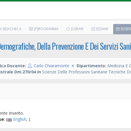
[B]ACHECA
[P]ROGRAMMA
[O]RARI
[E]SAMI
E[V]EN
Demografiche, Della Prevenzione E Dei Servizi Sani
ica
Docente:
Carlo Chiaramonte
Dipartimento:
Medicina E C
strale Dm.270/04 in
Scienze Delle Professioni Sanitarie Tecniche D
nte Inserito.
ue
: (
English
, ).