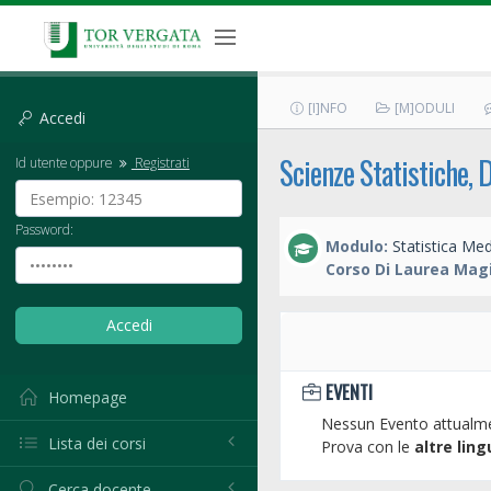
[I]NFO
[M]ODULI
Accedi
Scienze Statistiche, 
Id utente oppure
Registrati
Password:
Modulo:
Statistica Med
Corso Di Laurea Magi
EVENTI
Homepage
Nessun Evento attualme
Lista dei corsi
Prova con le
altre ling
Cerca docente