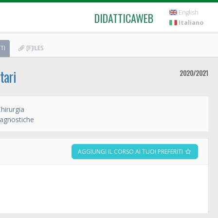
English
DIDATTICAWEB
Italiano
TI
[F]ILES
tari
2020/2021
hirurgia
iagnostiche
AGGIUNGI IL CORSO AI TUOI PREFERITI