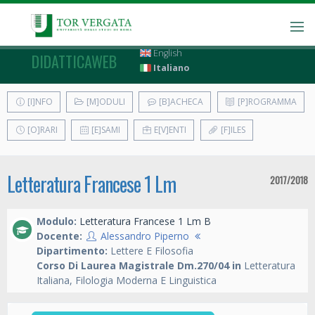
English
DIDATTICAWEB
Italiano
[I]NFO
[M]ODULI
[B]ACHECA
[P]ROGRAMMA
[O]RARI
[E]SAMI
E[V]ENTI
[F]ILES
Letteratura Francese 1 Lm
2017/2018
Modulo:
Letteratura Francese 1 Lm B
Docente:
Alessandro Piperno
Dipartimento:
Lettere E Filosofia
Corso Di Laurea Magistrale Dm.270/04 in
Letteratura
Italiana, Filologia Moderna E Linguistica