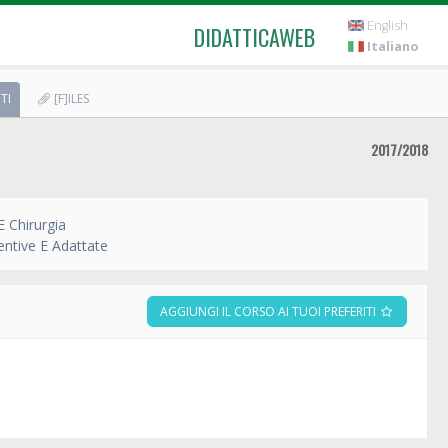
English
DIDATTICAWEB
Italiano
TI
[F]ILES
2017/2018
E Chirurgia
entive E Adattate
AGGIUNGI IL CORSO AI TUOI PREFERITI