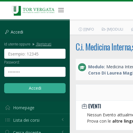
[I]NFO
[M]ODULI
Accedi
C.i. Medicina Interna
Id utente oppure
Registrati
Password:
Modulo:
Medicina Inte
Corso Di Laurea Magi
EVENTI
Homepage
Nessun Evento attualme
Lista dei corsi
Prova con le
altre ling
Cerca docente