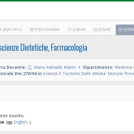
[B]ACHECA
[P]ROGRAMMA
[O]RARI
[E]SAMI
E[V]EN
,scienze Dietetiche, Farmacologia
rna
Docente:
Maria Adelaide Marini
Dipartimento:
Medicina 
strale Dm.270/04 in
Scienze E Tecniche Delle Attivita' Motorie Prev
nte Inserito.
ue
: (
English
, ).