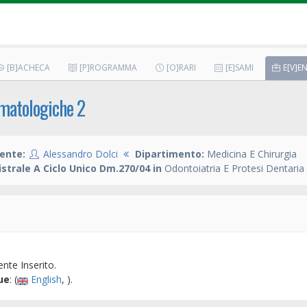
[B]ACHECA
[P]ROGRAMMA
[O]RARI
[E]SAMI
E[V]EN
matologiche 2
ente:
Alessandro Dolci
Dipartimento:
Medicina E Chirurgia
strale A Ciclo Unico Dm.270/04 in
Odontoiatria E Protesi Dentaria
nte Inserito.
ue
: (
English
, ).