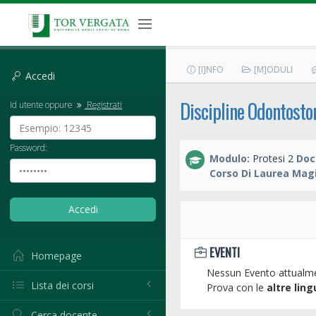
[I]NFO
[M]ODULI
Accedi
Discipline Odontosto
Id utente oppure
Registrati
Password:
Modulo:
Protesi 2
Doc
Corso Di Laurea Magi
EVENTI
Homepage
Nessun Evento attualme
Lista dei corsi
Prova con le
altre ling
Cerca docente