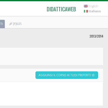
English
DIDATTICAWEB
Italiano
TI
[F]ILES
2013/2014
AGGIUNGI IL CORSO AI TUOI PREFERITI