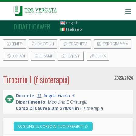
English
DIDATTICAWEB
Italiano
[I]NFO
[M]ODULI
[B]ACHECA
[P]ROGRAMMA
[O]RARI
[E]SAMI
E[V]ENTI
[F]ILES
Tirocinio 1 (fisioterapia)
2023/2024
Docente:
Angela Gaeta
Dipartimento:
Medicina E Chirurgia
Corso Di Laurea Dm.270/04 in
Fisioterapia
AGGIUNGI IL CORSO AI TUOI PREFERITI