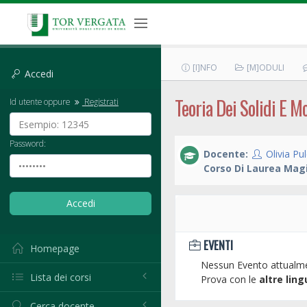
[I]NFO
[M]ODULI
Accedi
Teoria Dei Solidi E M
Id utente oppure
Registrati
Password:
Docente:
Olivia Pul
Corso Di Laurea Magi
EVENTI
Homepage
Nessun Evento attualme
Lista dei corsi
Prova con le
altre ling
Cerca docente