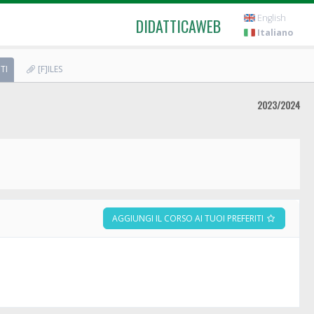
English
DIDATTICAWEB
Italiano
TI
[F]ILES
2023/2024
AGGIUNGI IL CORSO AI TUOI PREFERITI