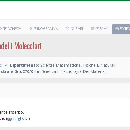
[B]ACHECA
[P]ROGRAMMA
[O]RARI
[E]SAMI
E[V]EN
odelli Molecolari
ci
Dipartimento:
Scienze Matematiche, Fisiche E Naturali
strale Dm.270/04 in
Scienza E Tecnologia Dei Materiali
nte Inserito.
ue
: (
English
, ).