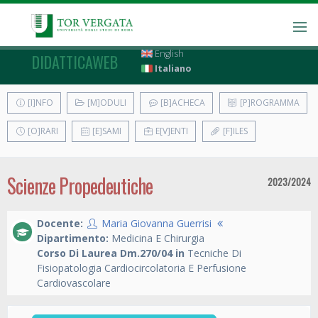
English
DIDATTICAWEB
Italiano
[I]NFO
[M]ODULI
[B]ACHECA
[P]ROGRAMMA
[O]RARI
[E]SAMI
E[V]ENTI
[F]ILES
Scienze Propedeutiche
2023/2024
Docente:
Maria Giovanna Guerrisi
Dipartimento:
Medicina E Chirurgia
Corso Di Laurea Dm.270/04 in
Tecniche Di
Fisiopatologia Cardiocircolatoria E Perfusione
Cardiovascolare