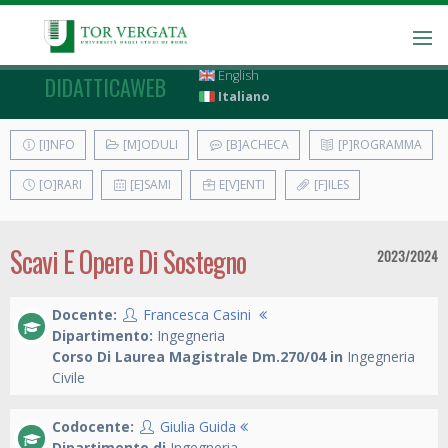
English
DIDATTICAWEB
Italiano
[I]NFO
[M]ODULI
[B]ACHECA
[P]ROGRAMMA
[O]RARI
[E]SAMI
E[V]ENTI
[F]ILES
Scavi E Opere Di Sostegno
2023/2024
Docente:
Francesca Casini
Dipartimento:
Ingegneria
Corso Di Laurea Magistrale Dm.270/04 in
Ingegneria
Civile
Codocente:
Giulia Guida
Dipartimento di
Ingegneria
,