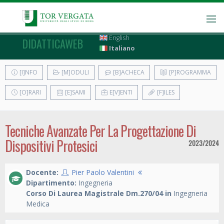
English
DIDATTICAWEB
Italiano
[I]NFO
[M]ODULI
[B]ACHECA
[P]ROGRAMMA
[O]RARI
[E]SAMI
E[V]ENTI
[F]ILES
Tecniche Avanzate Per La Progettazione Di
Dispositivi Protesici
2023/2024
Docente:
Pier Paolo Valentini
Dipartimento:
Ingegneria
Corso Di Laurea Magistrale Dm.270/04 in
Ingegneria
Medica