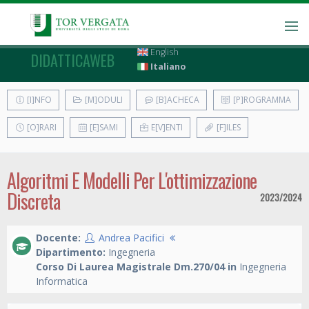
English
DIDATTICAWEB
Italiano
[I]NFO
[M]ODULI
[B]ACHECA
[P]ROGRAMMA
[O]RARI
[E]SAMI
E[V]ENTI
[F]ILES
Algoritmi E Modelli Per L'ottimizzazione
Discreta
2023/2024
Docente:
Andrea Pacifici
Dipartimento:
Ingegneria
Corso Di Laurea Magistrale Dm.270/04 in
Ingegneria
Informatica