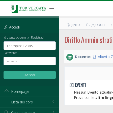
[I]NFO
[M]ODULI
Accedi
Diritto Amministrativo
Id utente oppure
Registrati
Password:
Docente:
Alberto Z
EVENTI
Homepage
Nessun Evento attualme
Prova con le
altre ling
Lista dei corsi
Cerca docente