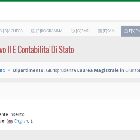
[B]ACHECA
[P]ROGRAMMA
[O]RARI
[E]SAMI
E[V]EN
 II E Contabilita' Di Stato
ito
Dipartimento:
Giurisprudenza
Laurea Magistrale in
Giurisp
nte Inserito.
ue
: (
English
, ).