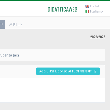
English
DIDATTICAWEB
Italiano
TI
[F]ILES
2022/2023
rudenza (ac)
AGGIUNGI IL CORSO AI TUOI PREFERITI